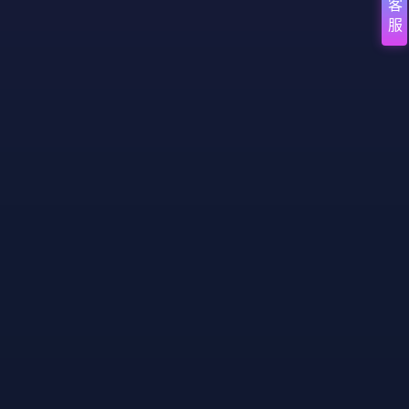
金融工具。完成风暴开户后，用户可以参与股票、基金、外汇等
助用户实现资产增值。